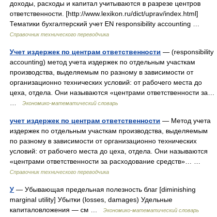
доходы, расходы и капитал учитываются в разрезе центров
ответственности. [http://www.lexikon.ru/dict/uprav/index.html]
Тематики бухгалтерский учет EN responsibility accounting …
Справочник технического переводчика
Учет издержек по центрам ответственности
— (responsibility
accounting) метод учета издержек по отдельным участкам
производства, выделяемым по разному в зависимости от
организационно технических условий: от рабочего места до
цеха, отдела. Они называются «центрами ответственности за…
…
Экономико-математический словарь
учет издержек по центрам ответственности
— Метод учета
издержек по отдельным участкам производства, выделяемым
по разному в зависимости от организационно технических
условий: от рабочего места до цеха, отдела. Они называются
«центрами ответственности за расходование средств»… …
Справочник технического переводчика
У
— Убывающая предельная полезность благ [diminishing
marginal utility] Убытки (losses, damages) Удельные
капиталовложения — см …
Экономико-математический словарь